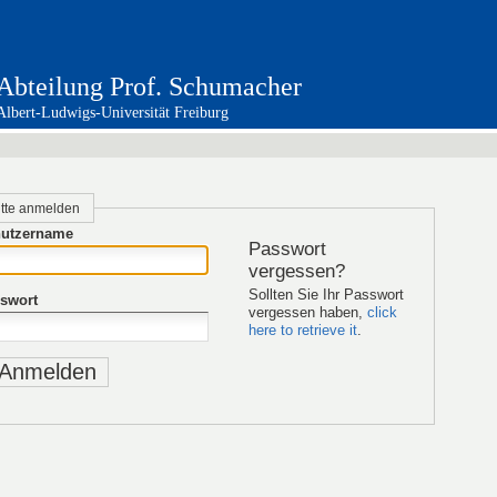
Abteilung Prof. Schumacher
Albert-Ludwigs-Universität Freiburg
itte anmelden
utzername
Passwort
vergessen?
Sollten Sie Ihr Passwort
swort
vergessen haben,
click
here to retrieve it
.