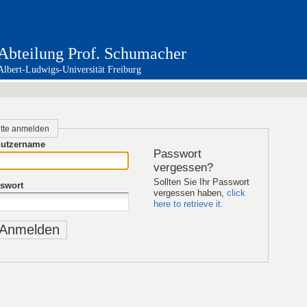
Abteilung Prof. Schumacher
Albert-Ludwigs-Universität Freiburg
itte anmelden
utzername
Passwort
vergessen?
Sollten Sie Ihr Passwort
swort
vergessen haben,
click
here to retrieve it
.