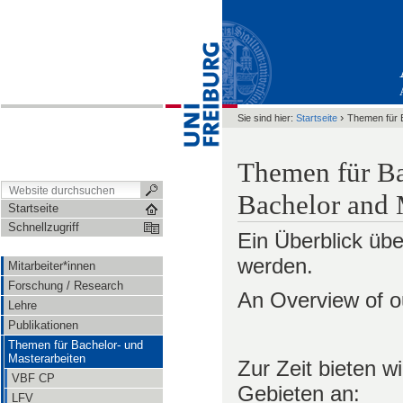
›
Sie sind hier:
Startseite
Themen für 
Themen für Bac
Bachelor and 
Startseite
Schnellzugriff
Ein Überblick üb
werden.
Mitarbeiter*innen
Forschung / Research
An Overview of o
Lehre
Publikationen
Themen für Bachelor- und
Masterarbeiten
Zur Zeit bieten 
VBF CP
Gebieten an:
LFV