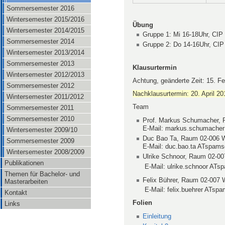
Sommersemester 2016
Wintersemester 2015/2016
Übung
Wintersemester 2014/2015
Gruppe 1: Mi 16-18Uhr, CIP 
Sommersemester 2014
Gruppe 2: Do 14-16Uhr, CIP 
Wintersemester 2013/2014
Sommersemester 2013
Klausurtermin
Wintersemester 2012/2013
Achtung, geänderte Zeit: 15. F
Sommersemester 2012
Nachklausurtermin: 20. April 2
Wintersemester 2011/2012
Team
Sommersemester 2011
Sommersemester 2010
Prof. Markus Schumacher, 
E-Mail: markus.schumacher 
Wintersemester 2009/10
Duc Bao Ta, Raum 02-006 W
Sommersemester 2009
E-Mail: duc.bao.ta ATspamsc
Wintersemester 2008/2009
Ulrike Schnoor, Raum 02-00
Publikationen
E-Mail: ulrike.schnoor ATspam
Themen für Bachelor- und
Felix Bührer, Raum 02-007 
Masterarbeiten
E-Mail: felix.buehrer ATspams
Kontakt
Folien
Links
Einleitung