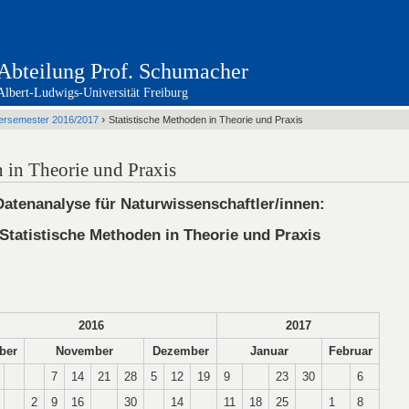
Abteilung Prof. Schumacher
Albert-Ludwigs-Universität Freiburg
›
ersemester 2016/2017
Statistische Methoden in Theorie und Praxis
n in Theorie und Praxis
Datenanalyse für Naturwissenschaftler/innen:
Statistische Methoden in Theorie und Praxis
2016
2017
ber
November
Dezember
Januar
Februar
7
14
21
28
5
12
19
9
23
30
6
2
9
16
30
14
11
18
25
1
8